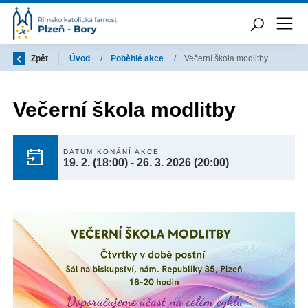
Zpět
Úvod
/
Poběhlé akce
/
Večerní škola modlitby
Večerní škola modlitby
DATUM KONÁNÍ AKCE
19. 2.
(18:00)
-
26. 3. 2026
(20:00)