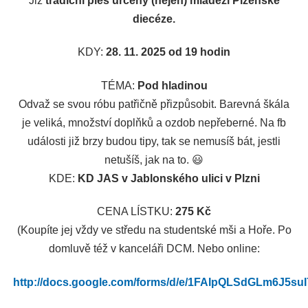
Již
tradiční ples určený (nejen) mládeži Plzeňské
diecéze.
KDY:
28. 11. 2025 od 19 hodin
TÉMA:
Pod hladinou
Odvaž se svou róbu patřičně přizpůsobit. Barevná škála
je veliká, množství doplňků a ozdob nepřeberné. Na fb
události již brzy budou tipy, tak se nemusíš bát, jestli
netušíš, jak na to. 😃
KDE:
KD JAS v Jablonského ulici v Plzni
CENA LÍSTKU:
275 Kč
(Koupíte jej vždy ve středu na studentské mši a Hoře. Po
domluvě též v kanceláři DCM. Nebo online:
http://docs.google.com/forms/d/e/1FAIpQLSdGLm6J5