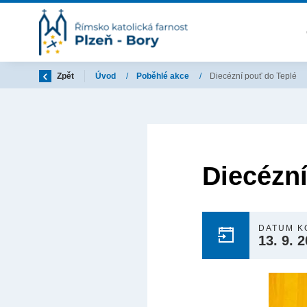
Zpět
Úvod
/
Poběhlé akce
/
Diecézní pouť do Teplé
Diecézní
DATUM K
13. 9. 