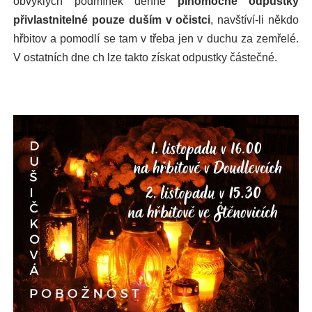
obvyklých podmínek denně
plnomocné odpustky
přivlastnitelné pouze duším v očistci
, navštíví-li někdo
hřbitov a pomodlí se tam v třeba jen v duchu za zemřelé.
V ostatních dne ch lze takto získat odpustky částečné.