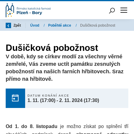
Zpět
Úvod
/
Poběhlé akce
/
Dušičková pobožnost
Dušičková pobožnost
V době, kdy se církev modlí za všechny věrné
zemřelé, Vás zveme uctít památku zesnulých
pobožností na našich farních hřbitovech. Sraz
přímo na hřbitově.
DATUM KONÁNÍ AKCE
1. 11.
(17:00)
-
2. 11. 2024
(17:30)
Od 1. do 8. listopadu
je možno získat po splnění tří