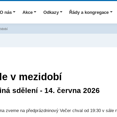
O nás
Akce
Odkazy
Řády a kongregace
zidobí
le v mezidobí
iná sdělení - 14. června 2026
vna zveme na předprázdninový Večer chval od 19:30 v sále n