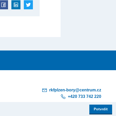
rkfplzen-bory@centrum.cz
+420 733 742 220
Potvrdit