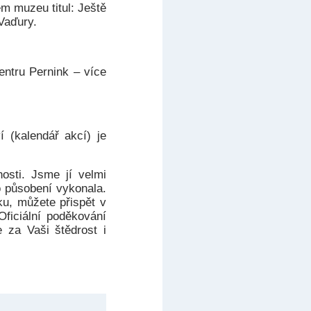
m muzeu titul: Ještě
Vaďury.
entru Pernink – více
í (kalendář akcí) je
osti. Jsme jí velmi
o působení vykonala.
ku, můžete přispět v
Oficiální poděkování
 za Vaši štědrost i