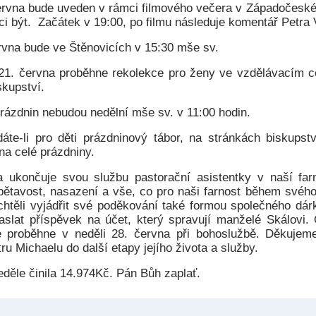
ervna bude uveden v rámci filmového večera v Západočeské
i být. Začátek v 19:00, po filmu následuje komentář Petra 
rvna bude ve Štěnovicích v 15:30 mše sv.
21. června proběhne rekolekce pro ženy ve vzdělávacím c
skupství.
rázdnin nebudou nedělní mše sv. v 11:00 hodin.
dáte-li pro děti prázdninový tábor, na stránkách biskupstv
na celé prázdniny.
a ukončuje svou službu pastorační asistentky v naší farn
obětavost, nasazení a vše, co pro naši farnost během svéh
chtěli vyjádřit své poděkování také formou společného dár
zaslat příspěvek na účet, který spravují manželé Skálovi. 
e proběhne v neděli 28. června při bohoslužbě. Děkujeme
ru Michaelu do další etapy jejího života a služby.
eděle činila 14.974Kč. Pán Bůh zaplať.