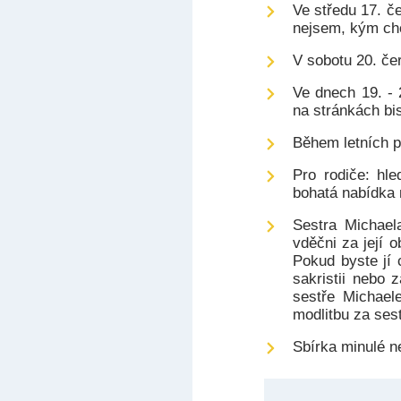
Ve středu 17. č
nejsem, kým chc
V sobotu 20. če
Ve dnech 19. - 
na stránkách bi
Během letních p
Pro rodiče: hle
bohatá nabídka 
Sestra Michael
vděčni za její 
Pokud byste jí 
sakristii nebo 
sestře Michael
modlitbu za sest
Sbírka minulé n