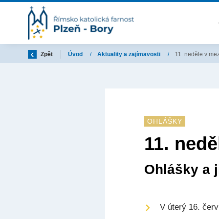
Zpět
Úvod
/
Aktuality a zajímavosti
/
11. neděle v me
OHLÁŠKY
11. nedě
Ohlášky a j
V úterý 16. čer