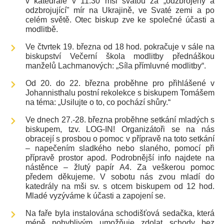
v katedrále v 11:30 mši svatou za „odzbrojený a
odzbrojující" mír na Ukrajině, ve Svaté zemi a po
celém světě. Otec biskup zve ke společné účasti a
modlitbě.
Ve čtvrtek 19. března od 18 hod. pokračuje v sále na
biskupství Večerní škola modlitby přednáškou
manželů Lachmanových: „Síla přímluvné modlitby“.
Od 20. do 22. března proběhne pro přihlášené v
Johannisthalu postní rekolekce s biskupem Tomášem
na téma: „Usilujte o to, co pochází shůry.“
Ve dnech 27.-28. března proběhne setkání mladých s
biskupem, tzv. LOG-IN! Organizátoři se na nás
obracejí s prosbou o pomoc v přípravě na toto setkání
– napečením sladkého nebo slaného, pomocí při
přípravě prostor apod. Podrobnější info najdete na
nástěnce – žlutý papír A4. Za veškerou pomoc
předem děkujeme. V sobotu nás zvou mladí do
katedrály na mši sv. s otcem biskupem od 12 hod.
Mladé vyzýváme k účasti a zapojení se.
Na faře byla instalována schodišťová sedačka, která
méně pohyblivým umožňuje zdolat schody bez