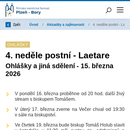
Zpět
Úvod
/
Aktuality a zajímavosti
/
4. neděle postní - Laet
OHLÁŠKY
4. neděle postní - Laetare
Ohlášky a jiná sdělení - 15. března
2026
V pondělí 16. března proběhne od 20 hod. další živý
stream s biskupem Tomášem.
V úterý 17. března zveme na Večer chval od 19:30
v sále na biskupství.
Ve čtvrtek 19. března bude biskup Tomáš Holub slavit