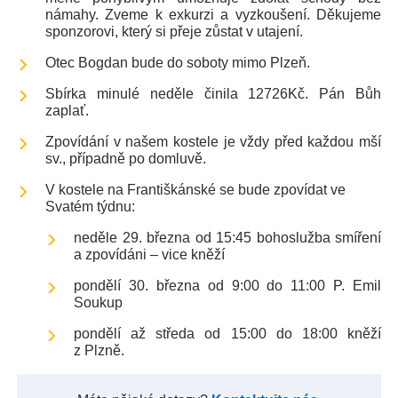
námahy. Zveme k exkurzi a vyzkoušení. Děkujeme
sponzorovi, který si přeje zůstat v utajení.
Otec Bogdan bude do soboty mimo Plzeň.
Sbírka minulé neděle činila 12726Kč. Pán Bůh
zaplať.
Zpovídání v našem kostele je vždy před každou mší
sv., případně po domluvě.
V kostele na Františkánské se bude zpovídat ve
Svatém týdnu:
neděle 29. března od 15:45 bohoslužba smíření
a zpovídáni – vice kněží
pondělí 30. března od 9:00 do 11:00 P. Emil
Soukup
pondělí až středa od 15:00 do 18:00 kněží
z Plzně.