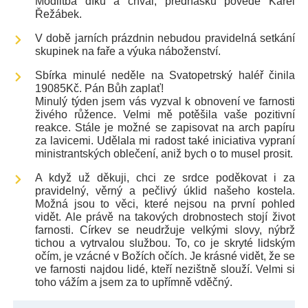
Modlitba díků a chval, přednášku povede Karel
Řežábek.
V době jarních prázdnin nebudou pravidelná setkání
skupinek na faře a výuka náboženství.
Sbírka minulé neděle na Svatopetrský haléř činila
19085Kč. Pán Bůh zaplať!
Minulý týden jsem vás vyzval k obnovení ve farnosti
živého růžence. Velmi mě potěšila vaše pozitivní
reakce. Stále je možné se zapisovat na arch papíru
za lavicemi. Udělala mi radost také iniciativa vypraní
ministrantských oblečení, aniž bych o to musel prosit.
A když už děkuji, chci ze srdce poděkovat i za
pravidelný, věrný a pečlivý úklid našeho kostela.
Možná jsou to věci, které nejsou na první pohled
vidět. Ale právě na takových drobnostech stojí život
farnosti. Církev se neudržuje velkými slovy, nýbrž
tichou a vytrvalou službou. To, co je skryté lidským
očím, je vzácné v Božích očích. Je krásné vidět, že se
ve farnosti najdou lidé, kteří nezištně slouží. Velmi si
toho vážím a jsem za to upřímně vděčný.