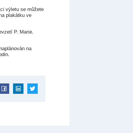
mci výletu se můžete
 na plakátku ve
vzetí P. Marie.
 naplánován na
odin.