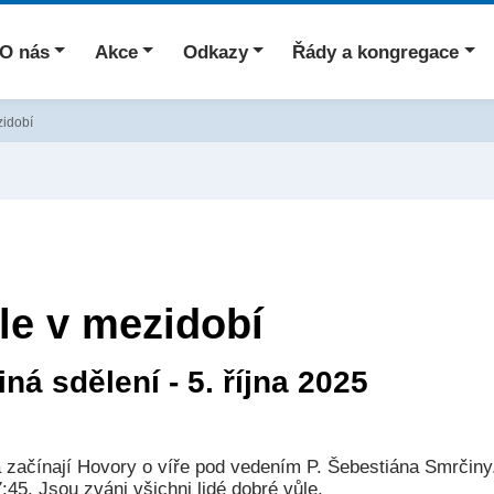
O nás
Akce
Odkazy
Řády a kongregace
zidobí
le v mezidobí
iná sdělení - 5. října 2025
na začínají Hovory o víře pod vedením P. Šebestiána Smrčin
:45. Jsou zváni všichni lidé dobré vůle.