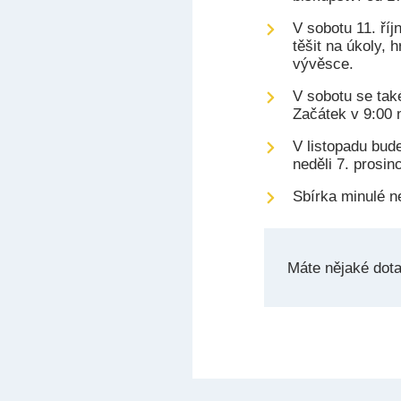
V sobotu 11. ří
těšit na úkoly, 
vývěsce.
V sobotu se tak
Začátek v 9:00 
V listopadu bud
neděli 7. prosin
Sbírka minulé n
Máte nějaké dot