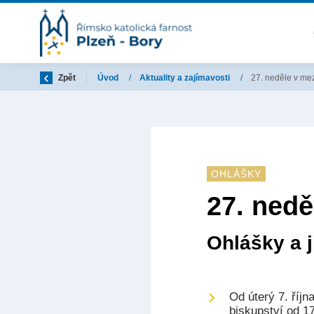
Zpět
Úvod
/
Aktuality a zajímavosti
/
27. neděle v me
OHLÁŠKY
27. nedě
Ohlášky a j
Od úterý 7. říj
biskupství od 17