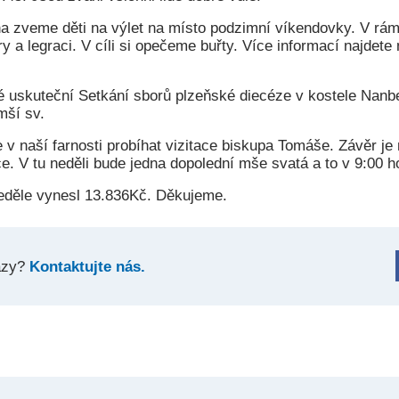
jna zveme děti na výlet na místo podzimní víkendovky. V rá
hry a legraci. V cíli si opečeme buřty. Více informací najdete
é uskuteční Setkání sborů plzeňské diecéze v kostele Nanbe
mší sv.
e v naší farnosti probíhat vizitace biskupa Tomáše. Závěr je
ce. V tu neděli bude jedna dopolední mše svatá a to v 9:00 h
eděle vynesl 13.836Kč. Děkujeme.
azy?
Kontaktujte nás.