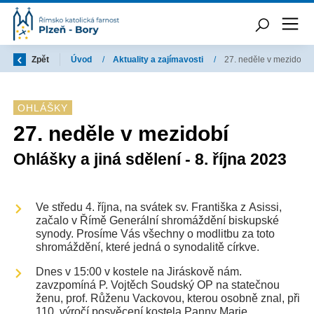
Zpět
Úvod
/
Aktuality a zajímavosti
/
27. neděle v mezidobí
OHLÁŠKY
27. neděle v mezidobí
Ohlášky a jiná sdělení - 8. října 2023
Ve středu 4. října, na svátek sv. Františka z Asissi,
začalo v Římě Generální shromáždění biskupské
synody. Prosíme Vás všechny o modlitbu za toto
shromáždění, které jedná o synodalitě církve.
Dnes v 15:00 v kostele na Jiráskově nám.
zavzpomíná P. Vojtěch Soudský OP na statečnou
ženu, prof. Růženu Vackovou, kterou osobně znal, při
110. výročí posvěcení kostela Panny Marie