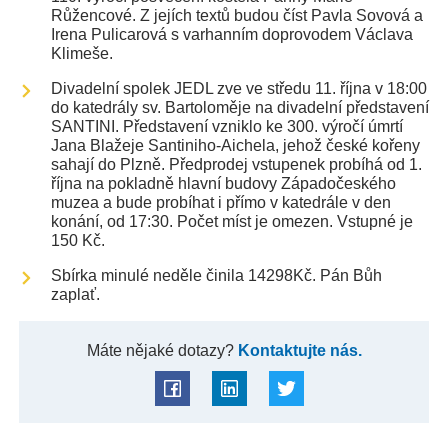
Růžencové. Z jejích textů budou číst Pavla Sovová a
Irena Pulicarová s varhanním doprovodem Václava
Klimeše.
Divadelní spolek JEDL zve ve středu 11. října v 18:00
do katedrály sv. Bartoloměje na divadelní představení
SANTINI. Představení vzniklo ke 300. výročí úmrtí
Jana Blažeje Santiniho-Aichela, jehož české kořeny
sahají do Plzně. Předprodej vstupenek probíhá od 1.
října na pokladně hlavní budovy Západočeského
muzea a bude probíhat i přímo v katedrále v den
konání, od 17:30. Počet míst je omezen. Vstupné je
150 Kč.
Sbírka minulé neděle činila 14298Kč. Pán Bůh
zaplať.
Máte nějaké dotazy?
Kontaktujte nás.