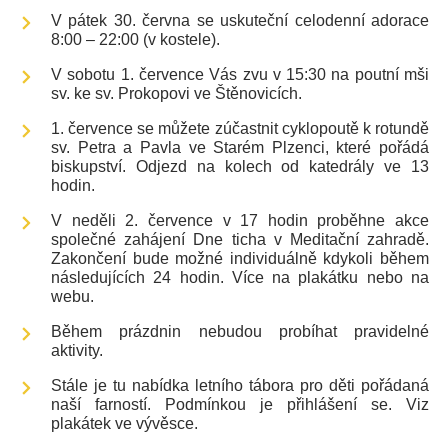
V pátek 30. června se uskuteční celodenní adorace
8:00 – 22:00 (v kostele).
V sobotu 1. července Vás zvu v 15:30 na poutní mši
sv. ke sv. Prokopovi ve Štěnovicích.
1. července se můžete zúčastnit cyklopoutě k rotundě
sv. Petra a Pavla ve Starém Plzenci, které pořádá
biskupství. Odjezd na kolech od katedrály ve 13
hodin.
V neděli 2. července v 17 hodin proběhne akce
společné zahájení Dne ticha v Meditační zahradě.
Zakončení bude možné individuálně kdykoli během
následujících 24 hodin. Více na plakátku nebo na
webu.
Během prázdnin nebudou probíhat pravidelné
aktivity.
Stále je tu nabídka letního tábora pro děti pořádaná
naší farností. Podmínkou je přihlášení se. Viz
plakátek ve vývěsce.