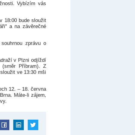
žnosti. Vybízím vás
v 18:00 bude sloužit
áři" a na závěrečné
e souhrnou zprávu o
raží v Plzni odjíždí
k (směr Příbram). Z
sloužit ve 13:30 mši
ech 12. – 18. června
Brna. Máte-li zájem,
vy.