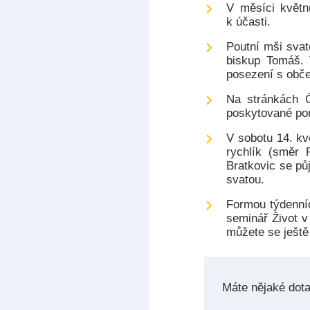
V měsíci květn
k účasti.
Poutní mši svat
biskup Tomáš. 
posezení s obč
Na stránkách Č
poskytované pom
V sobotu 14. kv
rychlík (směr 
Bratkovic se pů
svatou.
Formou týdenníc
seminář Život v
můžete se ještě
Máte nějaké dot