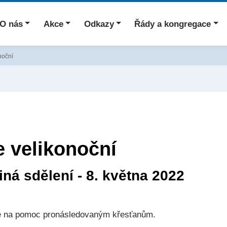
O nás
Akce
Odkazy
Řády a kongregace
noční
e velikonoční
iná sdělení - 8. května 2022
je na pomoc pronásledovaným křesťanům.