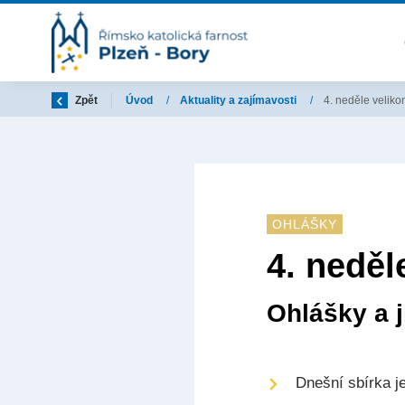
Zpět
Úvod
/
Aktuality a zajímavosti
/
4. neděle veliko
OHLÁŠKY
4. neděl
Ohlášky a j
Dnešní sbírka 