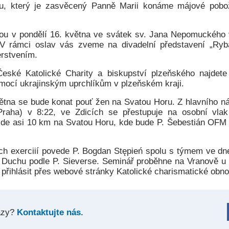
u, který je zasvěcený Panně Marii konáme májové pobo
ou v pondělí 16. května ve svátek sv. Jana Nepomuckého 
V rámci oslav vás zveme na divadelní představení „Ryb
erstvením.
eské Katolické Charity a biskupství plzeňského najdet
ocí ukrajinským uprchlíkům v plzeňském kraji.
ětna se bude konat pouť žen na Svatou Horu. Z hlavního nád
Praha) v 8:22, ve Zdicích se přestupuje na osobní vla
jde asi 10 km na Svatou Horu, kde bude P. Šebestián OFM 
h exerciií povede P. Bogdan Stępień spolu s týmem ve dn
 Duchu podle P. Sieverse. Seminář proběhne na Vranově u 
 přihlásit přes webové stránky Katolické charismatické obno
azy?
Kontaktujte nás.