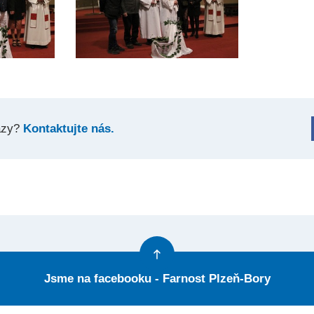
azy?
Kontaktujte nás.
Jsme na facebooku - Farnost Plzeň-Bory