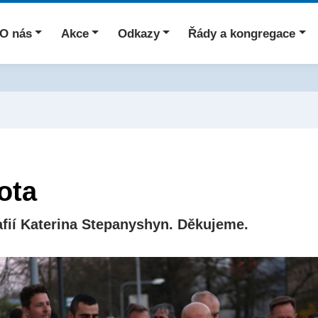
O nás
Akce
Odkazy
Řády a kongregace
ota
fií Katerina Stepanyshyn. Děkujeme.