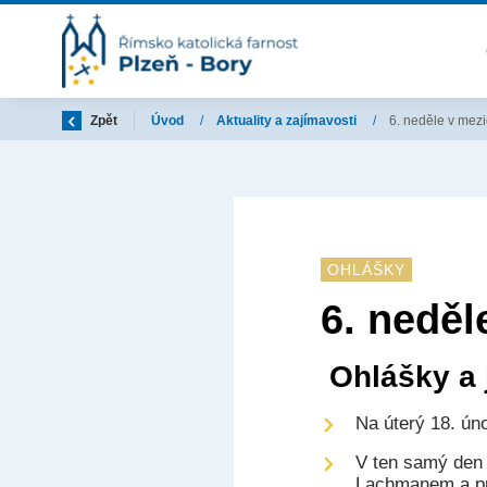
Zpět
Úvod
/
Aktuality a zajímavosti
/
6. neděle v mez
OHLÁŠKY
6. neděl
Ohlášky a j
Na úterý 18. ún
V ten samý den
Lachmanem a pre