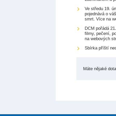
Ve středu 19. ú
pojednává o váš
smrt. Více na w
DCM pořádá 21. 
filmy, pečení, p
na webových st
Sbírka příští ne
Máte nějaké dot