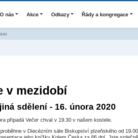
O nás
Akce
Odkazy
Řády a kongregace
idobí
e v mezidobí
iná sdělení - 16. února 2020
ora připadá Večer chval v 19.30 v našem kostele.
 proběhne v Diecézním sále Biskupství plzeňského od 19.
sentace jeho knížky Kolem Česka za 66 dní. Jste srdečně