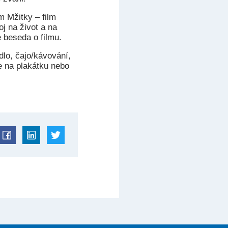
 Mžitky – film
j na život a na
 beseda o filmu.
dlo, čajo/kávování,
te na plakátku nebo