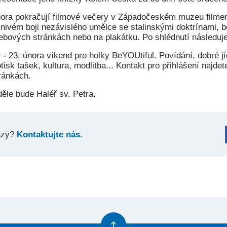
nora pokračují filmové večery v Západočeském muzeu filmem
nivém boji nezávislého umělce se stalinskými doktrínami, bo
ebových stránkách nebo na plakátku. Po shlédnutí následuje
- 23. února víkend pro holky BeYOUtiful. Povídání, dobré jí
otisk tašek, kultura, modlitba... Kontakt pro přihlášení najde
ránkách.
děle bude Haléř sv. Petra.
azy?
Kontaktujte nás.