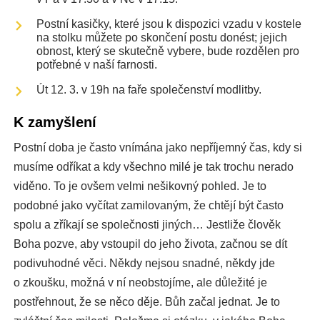
Postní kasičky, které jsou k dispozici vzadu v kostele
na stolku můžete po skončení postu donést; jejich
obnost, který se skutečně vybere, bude rozdělen pro
potřebné v naší farnosti.
Út 12. 3. v 19h na faře společenství modlitby.
K zamyšlení
Postní doba je často vnímána jako nepříjemný čas, kdy si
musíme odříkat a kdy všechno milé je tak trochu nerado
viděno. To je ovšem velmi nešikovný pohled. Je to
podobné jako vyčítat zamilovaným, že chtějí být často
spolu a zříkají se společnosti jiných… Jestliže člověk
Boha pozve, aby vstoupil do jeho života, začnou se dít
podivuhodné věci. Někdy nejsou snadné, někdy jde
o zkoušku, možná v ní neobstojíme, ale důležité je
postřehnout, že se něco děje. Bůh začal jednat. Je to