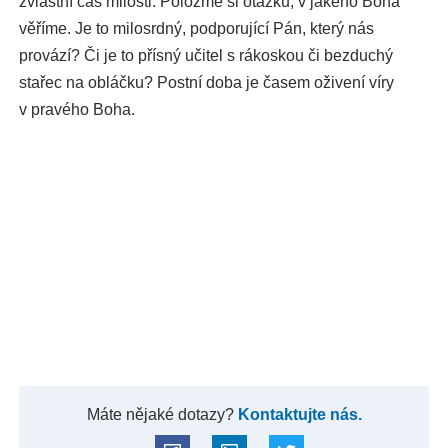
zvláštní čas milosti. Položme si otázku, v jakého Boha
věříme. Je to milosrdný, podporující Pán, který nás
provází? Či je to přísný učitel s rákoskou či bezduchý
stařec na obláčku? Postní doba je časem oživení víry
v pravého Boha.
Máte nějaké dotazy?
Kontaktujte nás.