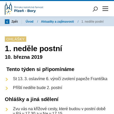
Zpět
Úvod
/
Aktuality a zajímavosti
/
1. neděle postní
OHLÁŠKY
1. neděle postní
10. března 2019
Tento týden si připomínáme
St 13. 3. oslavíme 6. výročí zvolení papeže Františka
Příští neděle bude 2. postní
Ohlášky a jiná sdělení
Zvu vás na křížové cesty, které budou v postní době
v Pá v 17.30 a v Ne v 17.15.