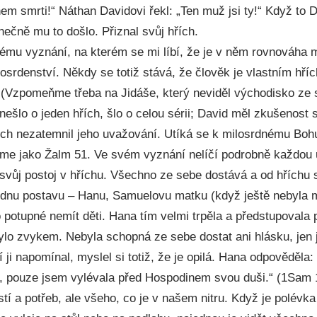
nem smrti!“ Náthan Davidovi řekl: „Ten muž jsi ty!“ Když to D
nečně mu to došlo. Přiznal svůj hřích.
ému vyznání, na kterém se mi líbí, že je v něm rovnováha 
srdenství. Někdy se totiž stává, že člověk je vlastním hří
. (Vzpomeňme třeba na Jidáše, který neviděl východisko ze 
ešlo o jeden hřích, šlo o celou sérii; David měl zkušenost
řích nezatemnil jeho uvažování. Utíká se k milosrdnému Boh
áme jako Žalm 51. Ve svém vyznání nelíčí podrobně každou u
lý svůj postoj v hříchu. Všechno ze sebe dostává a od hříchu 
ednu postavu – Hanu, Samuelovu matku (když ještě nebyla 
 potupné nemít děti. Hana tím velmi trpěla a předstupovala 
ylo zvykem. Nebyla schopná ze sebe dostat ani hlásku, jen j
 ji napomínal, myslel si totiž, že je opilá. Hana odpověděla:
oj, pouze jsem vylévala před Hospodinem svou duši.“ (1Sam 
tí a potřeb, ale všeho, co je v našem nitru. Když je polévk