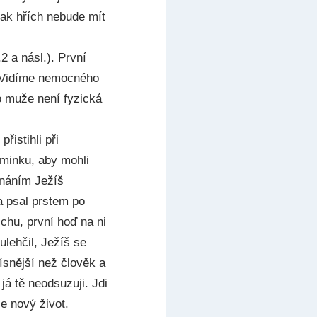
šak hřích nebude mít
2 a násl.). První
é. Vidíme nemocného
o muže není fyzická
řistihli při
záminku, aby mohli
dnáním Ježíš
 a psal prstem po
íchu, první hoď na ni
ulehčil, Ježíš se
ísnější než člověk a
já tě neodsuzuji. Jdi
e nový život.