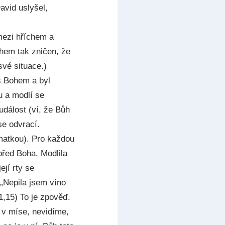
avid uslyšel,
mezi hříchem a
chem tak zničen, že
své situace.)
 s Bohem a byl
u a modlí se
dálost (ví, že Bůh
se odvrací.
matkou). Pro každou
před Boha. Modlila
ejí rty se
 „Nepila jsem víno
1,15) To je zpověď.
a v míse, nevidíme,