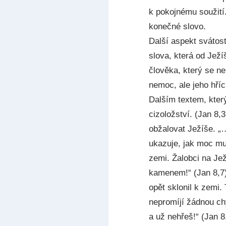
k pokojnému soužití
konečné slovo.
Další aspekt svátost
slova, která od Ježí
člověka, který se n
nemoc, ale jeho hříc
Dalším textem, který
cizoložství. (Jan 8,
obžalovat Ježíše. „
ukazuje, jak moc mu 
zemi. Žalobci na Ježí
kamenem!“ (Jan 8,7) 
opět sklonil k zemi.
nepromíjí žádnou chy
a už nehřeš!“ (Jan 8