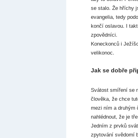
se stalo. Že hříchy 
evangelia, tedy podo
končí oslavou. I tak
zpovědníci.
Koneckonců i Ježíšo
velikonoc.
Jak se dobře při
Svátost smíření se 
člověka, že chce tu
mezi ním a druhým 
nahlédnout, že je tř
Jedním z prvků svát
zpytování svědomí b