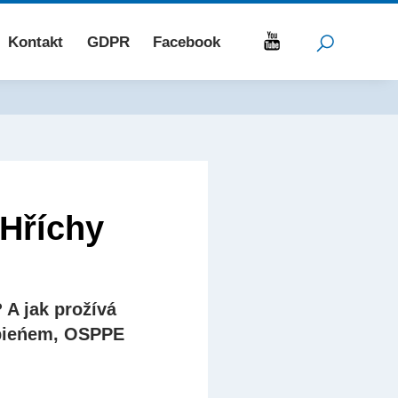
Kontakt
GDPR
Facebook
 Hříchy
 A jak prožívá
ępieńem, OSPPE