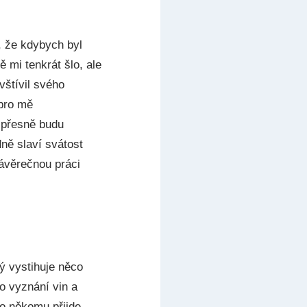
, že kdybych byl
 mi tenkrát šlo, ale
vštívil svého
 pro mě
e přesně budu
ně slaví svátost
závěrečnou práci
ý vystihuje něco
 o vyznání vin a
to někomu přijde