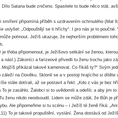
. Dílo Satana bude zničeno. Spasitele to bude něco stát, av
i smíření připomíná příběh s uzdravením ochrnulého (Mat 9,
še uslyšel: „Odpouštějí se ti hříchy“. I pro nás je to poučn
emůže pohnout. Ježíš ukazuje, že nejhorším problémem toh
h.
 je třeba připomenout, je Ježíšovo setkání se ženou, kterou p
3 a násl.) Zákoníci a farizeové přivedli tu ženu trochu jako 
…Mojžíš přikázal takové kamenovat. Co říkáš ty?“ Svým je
záleží na člověku. Sklonil se a v postoji hrajícího si dítěte
še stále dotírali, až se postavil a řekl: „Kdo z vás je bez hř
To je zasáhlo. Žalobci si to uvědomili a odešli; a aby jim to 
 Tu ženu nikdo neodsoudil. Lidem se může zdát, že Bůh je př
bu. Ale připomeňme si tu scénu – i Ježíš té ženě říká: „Ani 
,11) To je takové propuštění, vyslání. Žena dostává od Ježíš