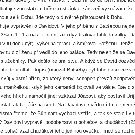
dhaluji svou slabou, hříšnou stránku, zároveň vyznávám, že 
nout se k Bohu. Jde tedy o důvěrné přistoupení k Bohu.
ihuje vyprávění o Davidovi. V jeho příběhu s Batšebou nejde 
V 2Sam 11,1 a násl. čteme, že když králové táhli do války, D
 v tu dobu být). Vyšel na terasu a šmíroval Batšebu. Jenže 
by tu cizí ženu přivedli do jeho paláce. Tedy nejen že se Dav
é služebníky. Pak došlo ke smilstvu. A když se David dozvěd
htěl to ututlat. Urijáš (manžel Batšeby) byl toho času ve vá
l svůj vlastní hřích, za který nebyl schopen převzít zodpověd
ou manželkou, když jeho kamarádi bojovali ve válce. David s
svého hříchu namočil jiné; vzkázal Jóabovi, aby postavil Urij
oslal tak Urijáše na smrt. Na Davidovo svědomí to ale neměl
ísma čteme, že Bůh nám vychází vstříc, a tak se stalo i v 
rý Davidovi vyprávěl podobenství o boháčovi a chudákovi (2
že boháč vzal chudákovi jeho jedinou ovečku, hned se rozhor