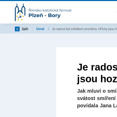
Zpět
Úvod
/
Je radost být svědkem proměny. Hříchy jsou 
Je rado
jsou hoz
Jak mluví o smí
svátost smířen
povídala Jana L