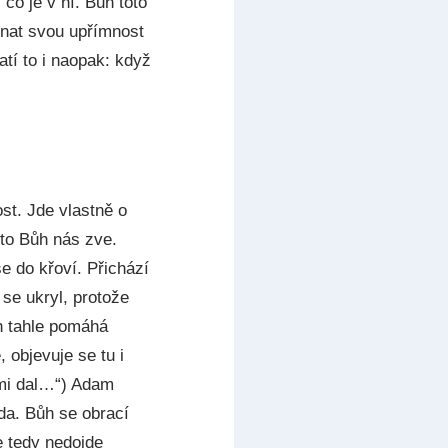
co je v ní. Bůh toto
znat svou upřímnost
atí to i naopak: když
ost. Jde vlastně o
 to Bůh nás zve.
e do křoví. Přichází
se ukryl, protože
ůh tahle pomáhá
 objevuje se tu i
 mi dal…“) Adam
da. Bůh se obrací
e tedy nedojde