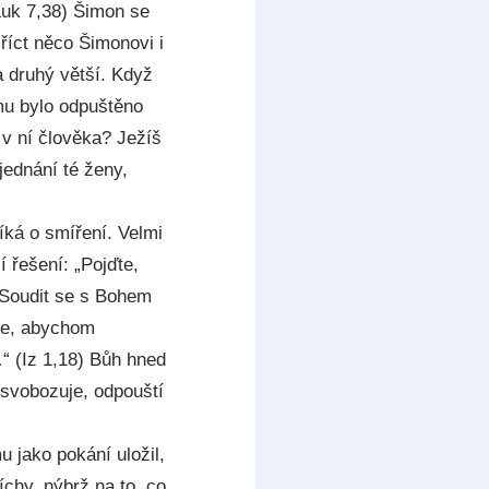
Luk 7,38) Šimon se
 říct něco Šimonovi i
a druhý větší. Když
omu bylo odpuštěno
 v ní člověka? Ježíš
jednání té ženy,
íká o smíření. Velmi
í řešení: „Pojďte,
“ Soudit se s Bohem
hce, abychom
…“ (Iz 1,18) Bůh hned
osvobozuje, odpouští
 jako pokání uložil,
říchy, nýbrž na to, co