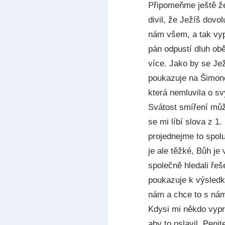
Připomeňme ještě že
divil, že Ježíš dovo
nám všem, a tak vypr
pán odpustí dluh obě
více. Jako by se Jež
poukazuje na Šimonov
která nemluvila o sv
Svátost smíření může
se mi líbí slova z 1
projednejme to spol
je ale těžké, Bůh j
společně hledali řeš
poukazuje k výsledk
nám a chce to s námi
Kdysi mi někdo vyprá
aby to oslavil. Penit