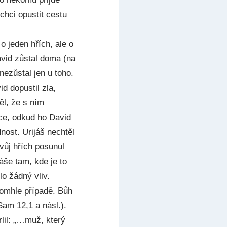
chci opustit cestu
o jeden hřích, ale o
avid zůstal doma (na
nezůstal jen u toho.
id dopustil zla,
ěl, že s ním
lce, odkud ho David
nost. Urijáš nechtěl
vůj hřích posunul
áše tam, kde je to
o žádný vliv.
tomhle případě. Bůh
Sam 12,1 a násl.).
lil: „…muž, který