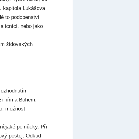
5. kapitola Lukášova
dé to podobenství
ajícníci, nebo jako
hem židovských
 rozhodnutím
ezi ním a Bohem,
o, možnost
 nějaké pomůcky. Při
ový postoj. Odkud