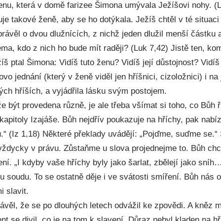
nu, která v domě farizee Šimona umývala Ježíšovi nohy. (
luje takové ženě, aby se ho dotýkala. Ježíš chtěl v té situaci
ávěl o dvou dlužnících, z nichž jeden dlužil menší částku 
ma, kdo z nich ho bude mít raději? (Luk 7,42) Jistě ten, k
íš ptal Šimona: Vidíš tuto ženu? Vidíš její důstojnost? Vidíš
o jednání (který v ženě viděl jen hříšnici, cizoložnici) i na 
ých hříších, a vyjádřila lásku svým postojem.
 být provedena různě, je ale třeba všímat si toho, co Bůh ř
. kapitoly Izajáše. Bůh nejdřív poukazuje na hříchy, pak nabíz
u.“ (Iz 1,18) Některé překlady uvádějí: „Pojďme, suďme se.
e vždycky v právu. Zůstaňme u slova projednejme to. Bůh c
ení. „I kdyby vaše hříchy byly jako šarlat, zbělejí jako sníh
u soudu. To se ostatně děje i ve svátosti smíření. Bůh nás 
 slavit.
věl, že se po dlouhých letech odvážil ke zpovědi. A kněz mu
ent se divil, co je na tom k slavení. Důraz nebyl kladen na h