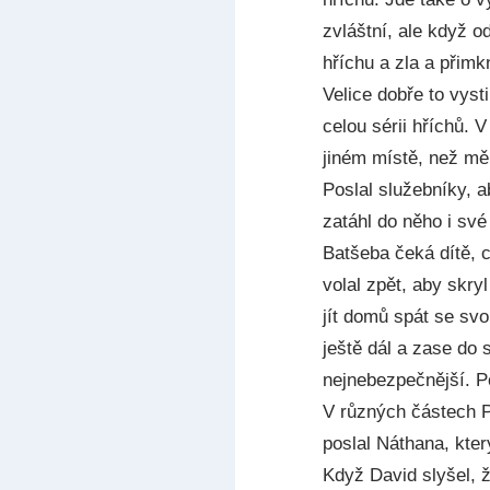
zvláštní, ale když o
hříchu a zla a přimk
Velice dobře to vyst
celou sérii hříchů. 
jiném místě, než měl
Poslal služebníky, a
zatáhl do něho i sv
Batšeba čeká dítě, c
volal zpět, aby skry
jít domů spát se sv
ještě dál a zase do 
nejnebezpečnější. P
V různých částech P
poslal Náthana, kte
Když David slyšel, 