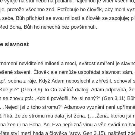
e vyleje na stůl nebo na podlahu, najednou je vidět všechno, 
uje, protože všechno zná. Potřebuje ho člověk, aby mohl vy
sebe. Bůh přichází se svou milostí a člověk se zapojuje; pl
před Boha, Bůh ho nenechá bez povšimnutí.
je slavnost
 znamení neviditelné milosti a moci, svátost smíření je slavn
znešené slavení. Člověk ale nemůže uspořádat slavnost sám,
př. scéna z ráje. Když Adam neposlechl a zhřešil, schoval s
Kde jsi?“ (Gen 3,9) To On začíná dialog. Adam odpovídá, že 
 se znovu ptá: „Kdo ti pověděl, že jsi nahý?“ (Gen 3,11) B
 „Nejedl jsi z toho stromu?“ Adamovo vyznání není upřímné,
ž říká, že ze stromu mu dala jíst žena. („…Žena, kterou jsi
na ženu i na Boha. Ani Eva nepřizná vinu a vše svádí na ha
řátelství mezi hada a člověka (srov. Gen 3,15), naštěstí zd