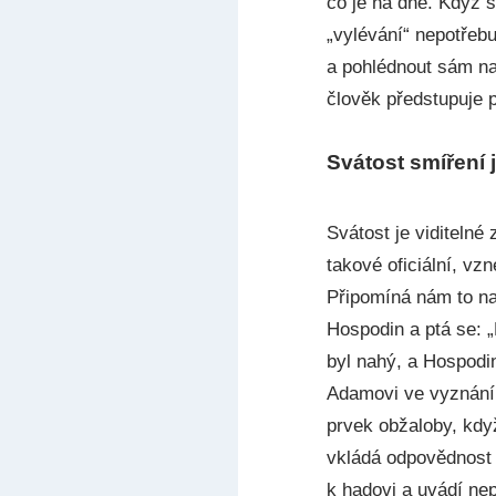
co je na dně. Když s
„vylévání“ nepotřeb
a pohlédnout sám na 
člověk předstupuje 
Svátost smíření 
Svátost je viditelné
takové oficiální, v
Připomíná nám to na
Hospodin a ptá se: „
byl nahý, a Hospodin
Adamovi ve vyznání.
prvek obžaloby, kdy
vkládá odpovědnost 
k hadovi a uvádí nep