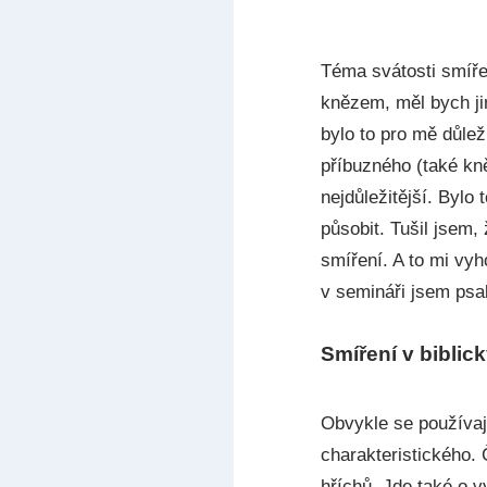
Téma svátosti smíře
knězem, měl bych jin
bylo to pro mě důlež
příbuzného (také kně
nejdůležitější. Bylo
působit. Tušil jsem
smíření. A to mi vyh
v semináři jsem psal
Smíření v biblic
Obvykle se používaj
charakteristického. 
hříchů. Jde také o v