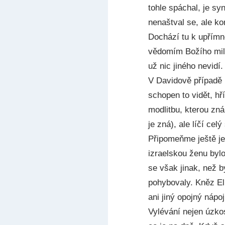
tohle spáchal, je sy
nenaštval se, ale ko
Dochází tu k upřímn
vědomím Božího milo
už nic jiného nevidí
V Davidově případě n
schopen to vidět, h
modlitbu, kterou zn
je zná), ale líčí ce
Připomeňme ještě j
izraelskou ženu bylo
se však jinak, než b
pohybovaly. Kněz Elí
ani jiný opojný náp
Vylévání nejen úzkos