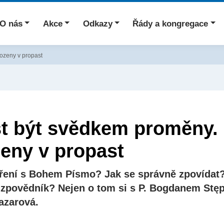
O nás
Akce
Odkazy
Řády a kongregace
hozeny v propast
st být svědkem proměny.
eny v propast
ření s Bohem Písmo? Jak se správně zpovídat?
í zpovědník? Nejen o tom si s P. Bogdanem St
azarová.