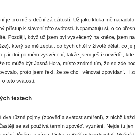
ní je pro mě srdeční záležitostí. Už jako kluka mě napadalo
ý přístup k slavení této svátosti. Nepamatuju si, o co přesně
ité. Později, když už jsem byl vysvěcený na kněze, jsem na
ze), který se mě zeptal, co bych chtěl v životě dělat, co je
 to pár dní po mém vysvěcení, takže jsem ještě nevěděl, kd
, že to může být Jasná Hora, místo známé tím, že se zde hod
ovovalo, proto jsem řekl, že se chci věnovat zpovídaní. I 
 o této svátosti.
kých textech
í dva různé pojmy (zpověď a svátost smíření), z nichž každ
Častěji se asi používá termín zpověď, vyznání. Nejde tu jen
yznání důvěry, o víru v lásku, v Boží milosrdenství. Možná 