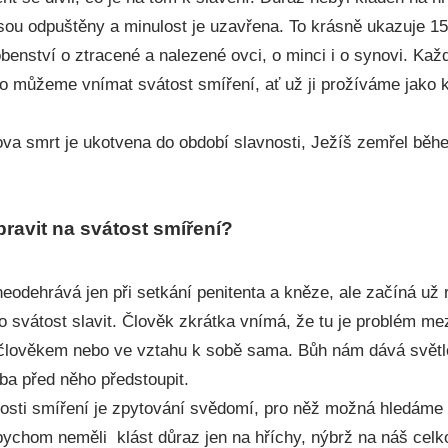
jsou odpuštěny a minulost je uzavřena. To krásně ukazuje 1
benství o ztracené a nalezené ovci, o minci i o synovi. Kaž
to můžeme vnímat svátost smíření, ať už ji prožíváme jako k
va smrt je ukotvena do období slavnosti, Ježíš zemřel bě
pravit na svátost smíření?
neodehrává jen při setkání penitenta a kněze, ale začíná už
to svátost slavit. Člověk zkrátka vnímá, že tu je problém m
člověkem nebo ve vztahu k sobě sama. Bůh nám dává světl
eba před něho předstoupit.
osti smíření je zpytování svědomí, pro něž možná hledáme
ychom neměli klást důraz jen na hříchy, nýbrž na náš celk